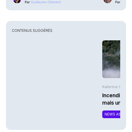
Par
Guillaume Clément
Par
Phili
CONTENUS SUGGÉRÉS
Katerina Stergi
Incendies : 
mais une ex
NEWS ASSURA