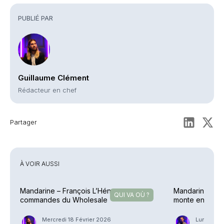
Commentaires
PUBLIÉ PAR
Guillaume Clément
Rédacteur en chef
Partager
À VOIR AUSSI
Mandarine – François L’Hénoret aux
Mandarine Gest
QUI VA OÙ ?
commandes du Wholesale
monte en grad
Mercredi 18 Février 2026
Lundi 26 