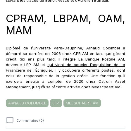
suivant les traces de
Benoît Vesco
et
d’Aurélien Buffault.
CPRAM, LBPAM, OAM,
MAM
Diplômé de l’Université Paris-Dauphine, Arnaud Colombel a
démarré sa carrière en 2006 chez CPR AM en tant que gérant
crédit. Six ans plus tard, il intègre La Banque Postale AM,
devenue LBP AM et
qui vient de boucler l’acquisition de La
Financière de l’Échiquier.
Il y occupera différents postes, dont
celui de responsable de la gestion crédit. Une fonction qu’il
exercera ensuite à compter de 2020 chez Ostrum Asset
Management, jusqu’à sa récente arrivée chez Meeschaert AM.
ARNAUD COLOMBEL
LFPI
MEESCHAERT AM
Commentaires (0)