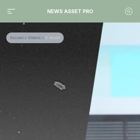
NEWS ASSET PRO
Accueil
>
Vidéos
>
5' Asset