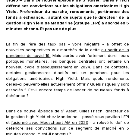
Vidéo – Dans ce nouvel épisode de 5’ Asset, Gilles Frisch
défend ses convictions sur les obligations américaines High
Yield. Profondeur du marché, rendements, pertinence des
fonds à échéance
... autant de sujets que le directeur de la
gestion High Yield de Mandarine (groupe LFPI) a abordé en 5
minutes chrono. Et pas une de plus !
La fin de l'ère des taux bas - voire négatifs - a offert de
nouvelles perspectives aux marchés de la dette
au sortir de la
pandémie de covid-19.
Mais après avoir fortement durci leurs
politiques monétaires, les banques centrales ont entamé un
nouveau cycle d'assouplissement en 2024. Dans ce contexte,
certains gestionnaires d'actifs ont un penchant pour les
obligations américaines High Yield. Mais quels rendements
celles-ci peuvent-elles actuellement offrir ? Quels risques y sont
associés ? Est-il encore temps de lancer de nouveaux fonds à
échéance ?
Dans ce nouvel épisode de 5’ Asset, Gilles Frisch, directeur de
la gestion High Yield chez Mandarine - passé sous pavillon LFPI
et
fusionné avec Meeschaert AM en 2023
- a relevé le défi de
défendre ses convictions sur ce segment de marché en 5
minutes chrono. Y est-il parvenu ?