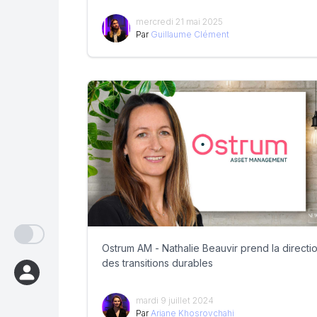
mercredi 21 mai 2025
Par
Guillaume Clément
Ostrum AM - Nathalie Beauvir prend la directi
des transitions durables
mardi 9 juillet 2024
Par
Ariane Khosrovchahi