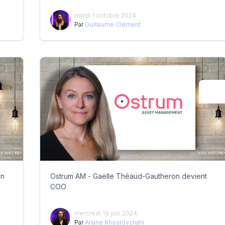
mardi 1 octobre 2024
Par
Guillaume Clément
on
Ostrum AM - Gaëlle Théaud-Gautheron devient
COO
mercredi 19 juin 2024
Par
Ariane Khosrovchahi