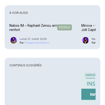
À VOIR AUSSI
Natixis IM – Raphaël Zenou arrive en
Mirova – Une éq
PEOPLE
renfort
Jolt Capital
Lundi 27 Juillet 2026
Mardi 21 J
Par
Philippe Benhamou
Par
Guilla
CONTENUS SUGGÉRÉS