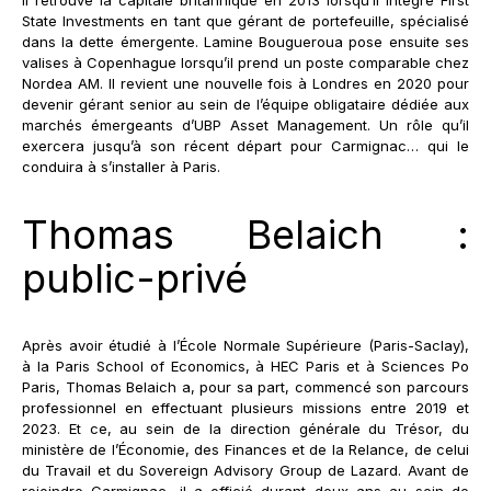
State Investments en tant que gérant de portefeuille, spécialisé
dans la dette émergente. Lamine Bougueroua pose ensuite ses
valises à Copenhague lorsqu’il prend un poste comparable chez
Nordea AM. Il revient une nouvelle fois à Londres en 2020 pour
devenir gérant senior au sein de l’équipe obligataire dédiée aux
marchés émergeants d’UBP Asset Management. Un rôle qu’il
exercera jusqu’à son récent départ pour Carmignac… qui le
conduira à s’installer à Paris.
Thomas Belaich :
public-privé
Après avoir étudié à l’École Normale Supérieure (Paris-Saclay),
à la Paris School of Economics, à HEC Paris et à Sciences Po
Paris, Thomas Belaich a, pour sa part, commencé son parcours
professionnel en effectuant plusieurs missions entre 2019 et
2023. Et ce, au sein de la direction générale du Trésor, du
ministère de l’Économie, des Finances et de la Relance, de celui
du Travail et du Sovereign Advisory Group de Lazard. Avant de
rejoindre Carmignac, il a officié durant deux ans au sein de