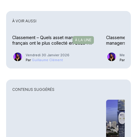
À VOIR AUSSI
Classement – Quels asset managers
Classement excl
À LA UNE
français ont le plus collecté en 2025 ?
managers frança
(1/3)
2024 ? (1/3)
Vendredi 30 Janvier 2026
Mercredi 
Par
Guillaume Clément
Par
Guilla
CONTENUS SUGGÉRÉS