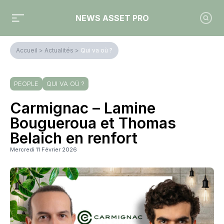
NEWS ASSET PRO
Accueil
>
Actualités
>
Qui va où ?
PEOPLE
QUI VA OÙ ?
Carmignac – Lamine
Bougueroua et Thomas
Belaich en renfort
Mercredi 11 Février 2026