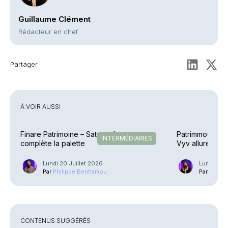
Guillaume Clément
Rédacteur en chef
Partager
À VOIR AUSSI
Finare Patrimoine – Sateco Assurance
Patrimmofi – Ac
INTERMÉDIAIRES
complète la palette
Vyv allure
Lundi 20 Juillet 2026
Lundi 13 J
Par
Philippe Benhamou
Par
Guilla
CONTENUS SUGGÉRÉS