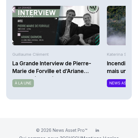
Guillaume Clément
Katerina Stergi
La Grande Interview de Pierre-
Incendies : 
Marie de Forville et d’Ariane
mais une ex
Darmon (Ivesta)
À LA UNE
NEWS ASSURA
© 2026
News Asset Pro™
LinkedIn