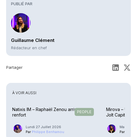
PUBLIÉ PAR
Guillaume Clément
Rédacteur en chef
Partager
À VOIR AUSSI
Natixis IM – Raphaël Zenou arrive en
Mirova – Une éq
PEOPLE
renfort
Jolt Capital
Lundi 27 Juillet 2026
Mardi 21 J
Par
Philippe Benhamou
Par
Guilla