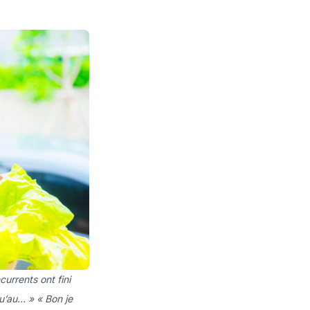
urrents ont fini
qu’au… » « Bon je