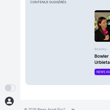
CONTENUS SUGGÉRÉS
Beazley -
Bowler 
Urbieta
NEWS A
© 2026
News Asset Pro™