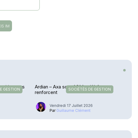
IS IM
nsition vers
Ardian – Axa sort, ACM et Wafra se
E GESTION
SOCIÉTÉS DE GESTION
renforcent
Vendredi 17 Juillet 2026
Par
Guillaume Clément