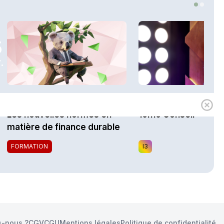
5
.
1h00
Expert
i3 Assurances
Les nouvelles normes en
10h10 Conseil
matière de finance durable
FORMATION
I3
-nous ?
CGV
CGU
Mentions légales
Politique de confidentialité