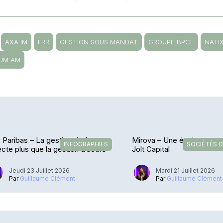
AXA IM
FRR
GESTION SOUS MANDAT
GROUPE BPCE
NATIX
UM AM
Paribas – La gestion de fortune
Mirova – Une équipe en tra
INFOGRAPHIES
SOCIÉTÉS D
ecte plus que la gestion d’actifs
Jolt Capital
Jeudi 23 Juillet 2026
Mardi 21 Juillet 2026
Par
Guillaume Clément
Par
Guillaume Clément