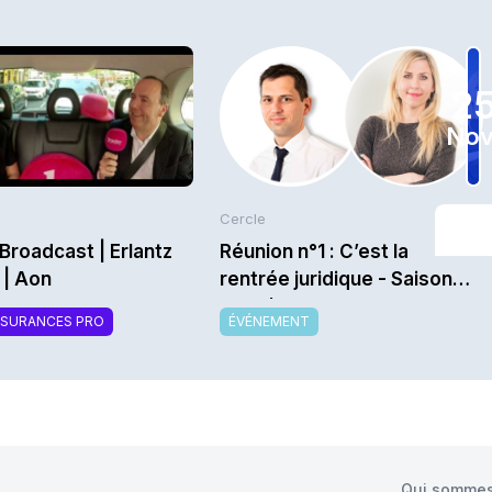
2
Nov
Cercle
Broadcast | Erlantz
Réunion n°1 : C’est la
 | Aon
rentrée juridique - Saison
2026/2027
SSURANCES PRO
ÉVÉNEMENT
Qui sommes