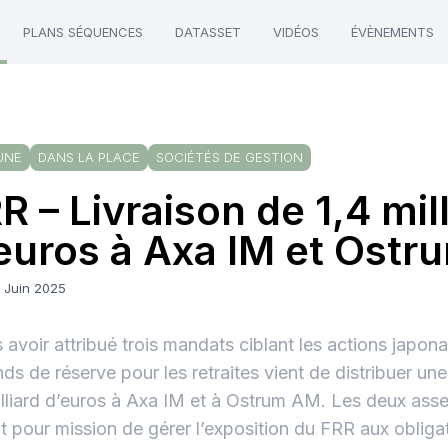
PLANS SÉQUENCES
DATASSET
VIDÉOS
ÉVÈNEMENTS
UNE
DANS LA PLACE
SOCIÉTÉS DE GESTION
R – Livraison de 1,4 mil
euros à Axa IM et Ost
9 Juin 2025
 avoir attribué trois mandats ciblant les actions japona
nds de réserve pour les retraites vient de distribuer u
illiard d’euros à Axa IM et à Ostrum AM. Les deux ass
t pour mission de gérer l’exposition du FRR aux obliga