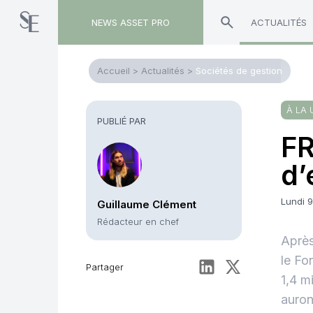
NEWS ASSET PRO
ACTUALITÉS
Accueil
>
Actualités
>
Sociétés de gestion
À LA 
PUBLIÉ PAR
FR
d’
Lundi 
Guillaume Clément
Rédacteur en chef
Après
le Fo
Partager
1,4 m
auron