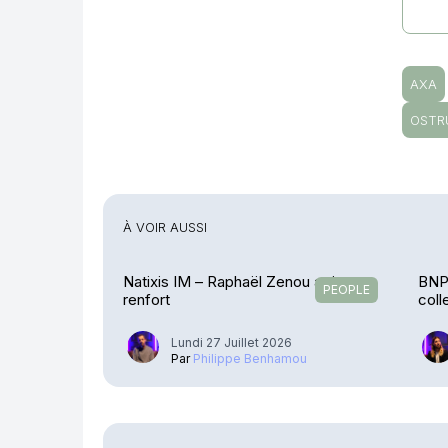
AXA
OSTR
À VOIR AUSSI
Natixis IM – Raphaël Zenou arrive en
BNP 
PEOPLE
renfort
coll
Lundi 27 Juillet 2026
Par
Philippe Benhamou