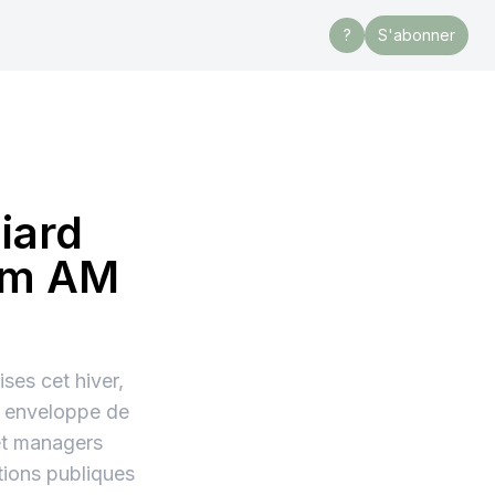
?
S'abonner
liard
rum AM
ises cet hiver,
ne enveloppe de
et managers
tions publiques