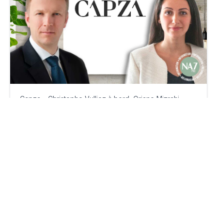
Capza – Christophe Vulliez à bord, Oriane Mizrahi
promue
jeudi 22 janvier 2026
Par
Philippe Benhamou