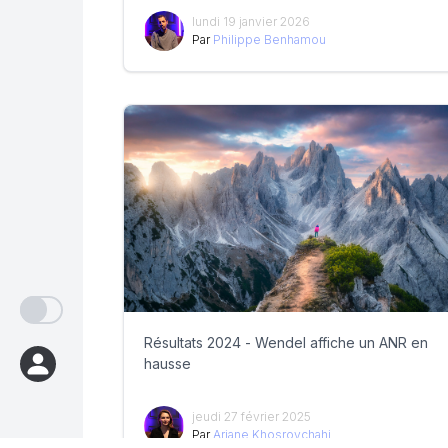
lundi 19 janvier 2026
Par
Philippe Benhamou
Résultats 2024 - Wendel affiche un ANR en
hausse
jeudi 27 février 2025
Par
Ariane Khosrovchahi