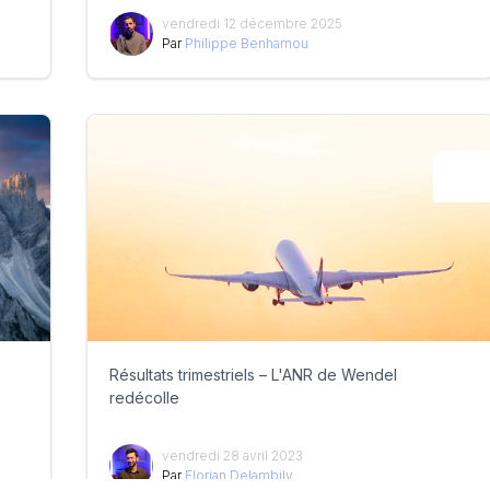
vendredi 12 décembre 2025
Par
Philippe Benhamou
Résultats trimestriels – L'ANR de Wendel
redécolle
vendredi 28 avril 2023
Par
Florian Delambily