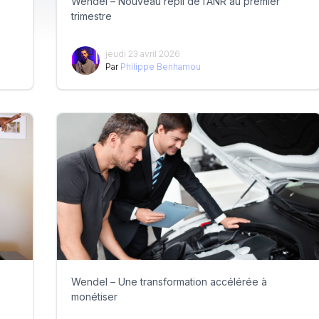
Wendel – Nouveau repli de l’ANR au premier
trimestre
jeudi 23 avril 2026
Par
Philippe Benhamou
Wendel – Une transformation accélérée à
monétiser