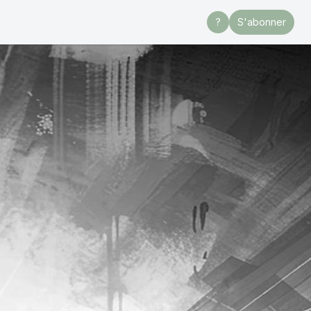
?
S'abonner