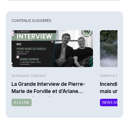
CONTENUS SUGGÉRÉS
Guillaume Clément
Katerina Stergi
La Grande Interview de Pierre-
Incendies : 
Marie de Forville et d’Ariane
mais une ex
Darmon (Ivesta)
À LA UNE
NEWS ASSURA