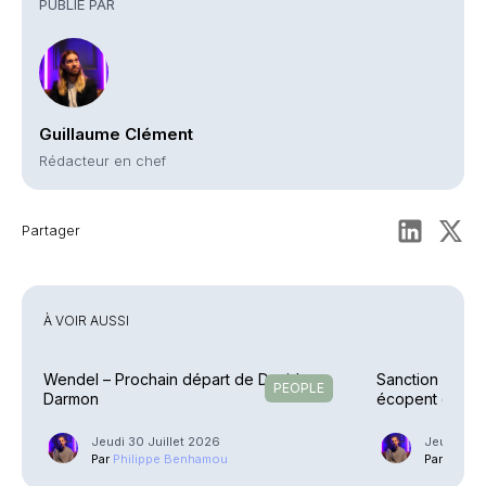
PUBLIÉ PAR
Guillaume Clément
Rédacteur en chef
Partager
À VOIR AUSSI
Wendel – Prochain départ de David
Sanction – Un C
PEOPLE
Darmon
écopent d’une
Jeudi 30 Juillet 2026
Jeudi 23 J
Par
Philippe Benhamou
Par
Phili