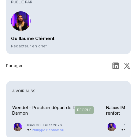
PUBLIÉ PAR
Guillaume Clément
Rédacteur en chef
Partager
À VOIR AUSSI
Wendel – Prochain départ de David
Natixis IM – Ra
PEOPLE
Darmon
renfort
Jeudi 30 Juillet 2026
Lundi 27 J
Par
Philippe Benhamou
Par
Phili