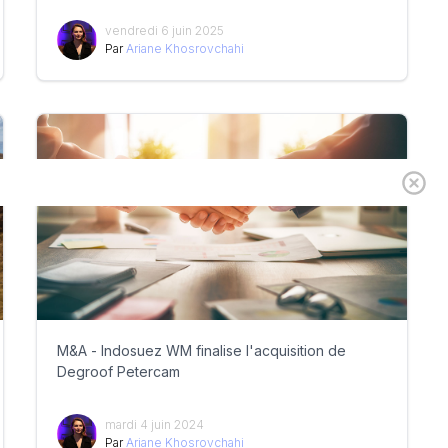
vendredi 6 juin 2025
Par
Ariane Khosrovchahi
M&A - Indosuez WM finalise l'acquisition de
Degroof Petercam
mardi 4 juin 2024
Par
Ariane Khosrovchahi