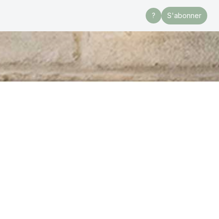
?
S'abonner