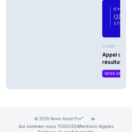
Chubb -
Appel de co
résultats d
2026 de Chu
NEWS ASSURA
© 2026
News Asset Pro™
LinkedIn
Qui sommes-nous ?
CGV
CGU
Mentions légales