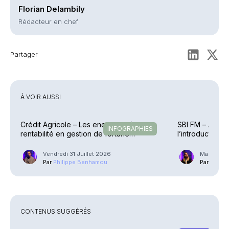
Florian Delambily
Rédacteur en chef
Partager
À VOIR AUSSI
Crédit Agricole – Les encours et la
SBI FM – Amund
INFOGRAPHIES
rentabilité en gestion de fortune
l’introduction 
explosent
Vendredi 31 Juillet 2026
Mardi 21 J
Par
Philippe Benhamou
Par
Guilla
CONTENUS SUGGÉRÉS