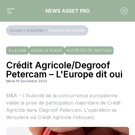
NEWS ASSET PRO
Accueil
>
Actualités
>
Sociétés de gestion
À LA UNE
DANS LA PLACE
SOCIÉTÉS DE GESTION
Crédit Agricole/Degroof
Petercam – L'Europe dit oui
Mardi 19 Décembre 2023
M&A - L'Autorité de la concurrence européenne
valide la prise de participation majoritaire de Crédit
Agricole dans Degroof Petercam. L'opération se
déroulera via Crédit Agricole Indosuez.