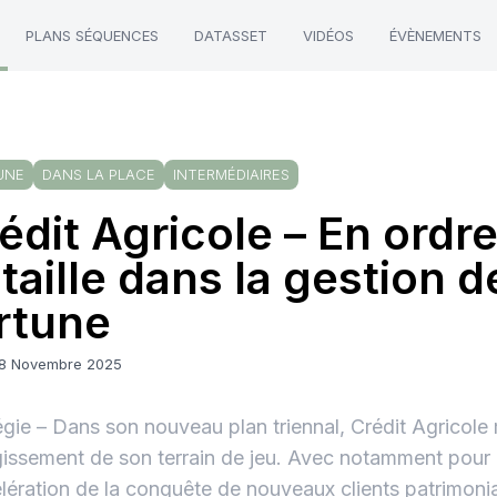
PLANS SÉQUENCES
DATASSET
VIDÉOS
ÉVÈNEMENTS
UNE
DANS LA PLACE
INTERMÉDIAIRES
édit Agricole – En ordr
taille dans la gestion d
rtune
18 Novembre 2025
égie – Dans son nouveau plan triennal, Crédit Agricole 
rgissement de son terrain de jeu. Avec notamment pour 
élération de la conquête de nouveaux clients patrimonia