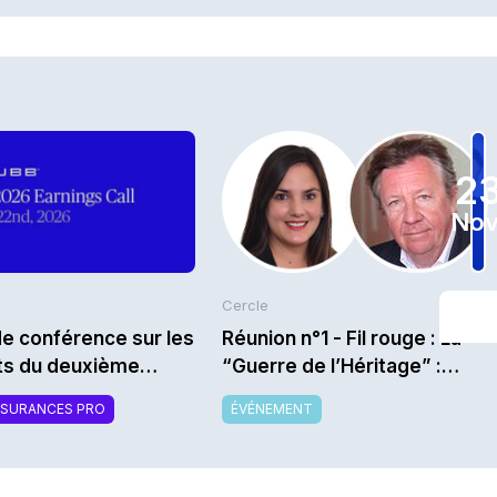
2
Nov
Cercle
e conférence sur les
Réunion n°1 - Fil rouge : La
ats du deuxième
“Guerre de l’Héritage” :
tre 2026 de Chubb
comment capter le
SSURANCES PRO
ÉVÉNEMENT
transfert de richesse
intergénérationnel alors que
les héritiers sont bien moins