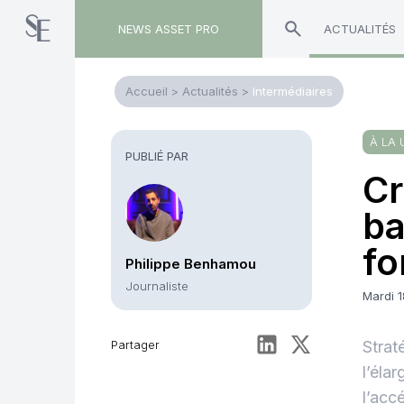
NEWS ASSET PRO
ACTUALITÉS
Accueil
>
Actualités
>
Intermédiaires
À LA 
PUBLIÉ PAR
Cr
ba
fo
Philippe Benhamou
Journaliste
Mardi 
Partager
Strat
l’éla
l’acc