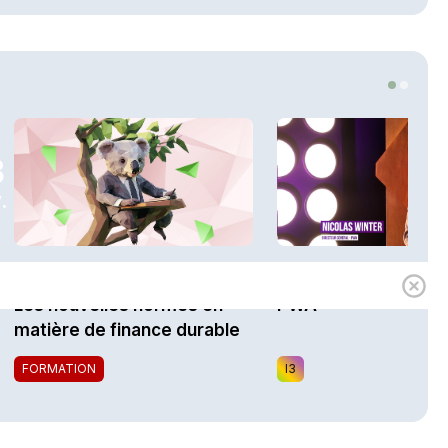
3
.
1h00
Expert
Mathilde Danel
Les nouvelles normes en
PWA
matière de finance durable
FORMATION
I3