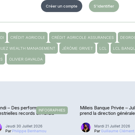
Créer un compte
S'identifier
DI
CRÉDIT AGRICOLE
CRÉDIT AGRICOLE ASSURANCES
DEGRO
SUEZ WEALTH MANAGEMENT
JÉRÔME GRIVET
LCL
LCL BANQU
IS
OLIVIER GAVALDA
ndi – Des performances
Milleis Banque Privée – Jul
INFOGRAPHIES
estrielles records en rafale
prend la direction général
Jeudi 30 Juillet 2026
Mardi 21 Juillet 2026
Par
Philippe Benhamou
Par
Guillaume Clément