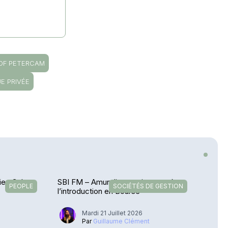
OF PETERCAM
E PRIVÉE
ien Calvar
SBI FM – Amundi se projette après
PEOPLE
SOCIÉTÉS DE GESTION
e
l’introduction en Bourse
Mardi 21 Juillet 2026
Par
Guillaume Clément