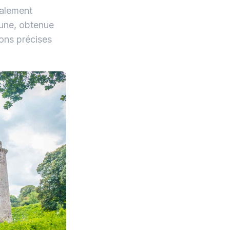
galement
tune, obtenue
ons précises