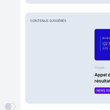
CONTENUS SUGGÉRÉS
Chubb -
Appel d
résult
trimes
NEWS A
Limited