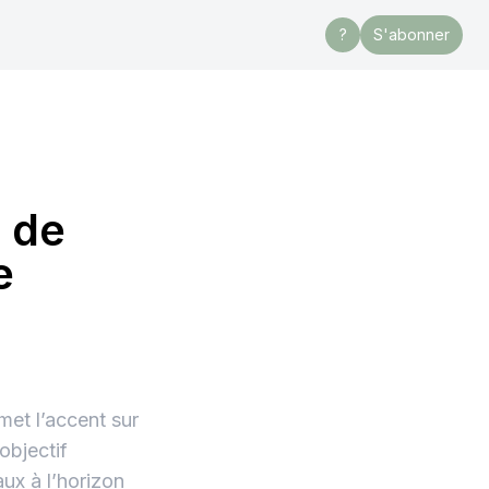
?
S'abonner
e de
e
met l’accent sur
objectif
ux à l’horizon