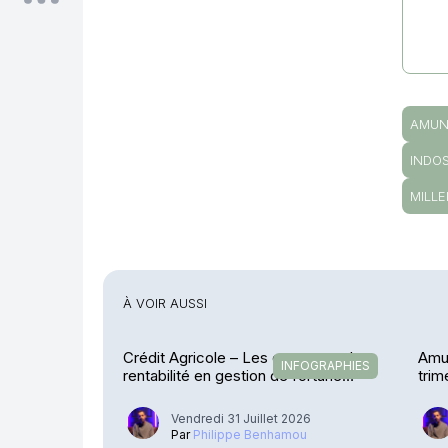
AMUN
INDO
MILLE
À VOIR AUSSI
Crédit Agricole – Les encours et la
Amu
INFOGRAPHIES
rentabilité en gestion de fortune
trim
explosent
Vendredi 31 Juillet 2026
Par
Philippe Benhamou