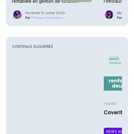
rentabilité en gestion de fortune
l’introduction 
explosent
Vendredi 31 Juillet 2026
Mardi 21 J
Par
Philippe Benhamou
Par
Guilla
CONTENUS SUGGÉRÉS
FINARE
Coverity re
NEWS ASSURA