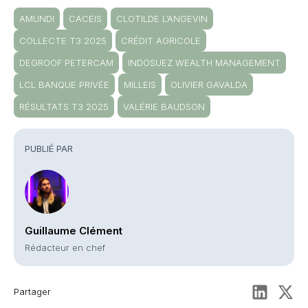
AMUNDI
CACEIS
CLOTILDE L’ANGEVIN
COLLECTE T3 2025
CRÉDIT AGRICOLE
DEGROOF PETERCAM
INDOSUEZ WEALTH MANAGEMENT
LCL BANQUE PRIVÉE
MILLEIS
OLIVIER GAVALDA
RÉSULTATS T3 2025
VALÉRIE BAUDSON
PUBLIÉ PAR
Guillaume Clément
Rédacteur en chef
Partager