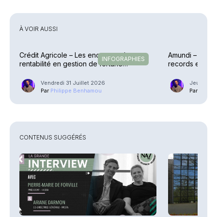
À VOIR AUSSI
Crédit Agricole – Les encours et la
Amundi – Des p
INFOGRAPHIES
rentabilité en gestion de fortune
records en raf
explosent
Vendredi 31 Juillet 2026
Jeudi 30 J
Par
Philippe Benhamou
Par
Phili
CONTENUS SUGGÉRÉS