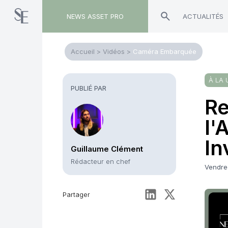
NEWS ASSET PRO
ACTUALITÉS
Accueil
>
Vidéos
>
Caméra Embarquée
À LA 
PUBLIÉ PAR
Re
l'
In
Guillaume Clément
Rédacteur en chef
Vendre
Partager