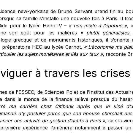
sidence new-yorkaise de Bruno Servant prend fin au bou
orsque sa famille s'installe une nouvelle fois à Paris. Il tr
Side pour le lycée Henri IV –
« non mixte à l’époque »
, p
ine son goût pour les matières
« plutôt généralistes 
logie grecque et de monuments historiques, il s’oriente 
e préparatoire HEC au lycée Carnot.
« L’économie me plai
ticulier les sujets monétaires et liés aux taux »
, racconte B
viguer à travers les crises
mes de l'ESSEC, de Sciences Po et de l’Institut des Actuai
ée dans le monde de la finance relève presque du hasa
ré ma carrière chez Citibank après que le kiné d
mandé d’y postuler parce que son épouse cherchait des
ancer une activité de gestion d’actifs à Paris »
, se souvie
 première expérience l’amènera notamment à passer un