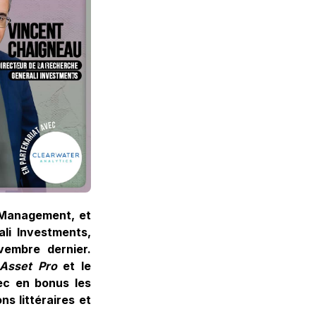
t Management, et
li Investments,
vembre dernier.
Asset Pro
et le
ec en bonus les
s littéraires et