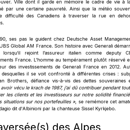
uver. Ville dont il garde en mémoire le cadre de vie à la
é par une certaine pauvreté. Ainsi que la météo souvent
e difficulté des Canadiens à traverser la rue en deh
s.
90, ses pas le guident chez Deutsche Asset Managemen
UBS Global AM France. Son histoire avec Generali démarre
 lorsqu’il rejoint l’assureur italien comme deputy 
tments France. L’homme au tempérament plutôt réservé e
teur des investissements de Generali France en 2012. Au
desquelles il se voit confronté à différentes crises : subp
n Brothers, défiance vis-à-vis des dettes souveraine
avoir vécu le krach de 1987, j’ai dû contribuer pendant tou
er les clients et les investisseurs sur notre solidité financiè
 situations sur nos portefeuilles »
, se remémore cet amate
dagio dit d'Albinioni par la chanteuse Sissel Kyrkjebo.
aversée(s) des Alpes