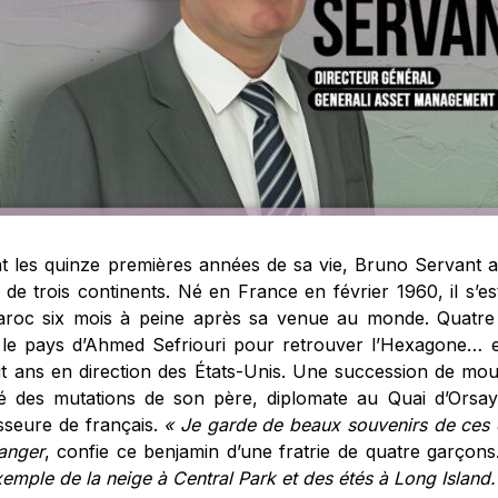
t les quinze premières années de sa vie, Bruno Servant 
de trois continents. Né en France en février 1960, il s’est
roc six mois à peine après sa venue au monde. Quatre a
e le pays d’Ahmed Sefriouri pour retrouver l’Hexagone… et
it ans en direction des États-Unis. Une succession de mo
é des mutations de son père, diplomate au Quai d’Orsay
sseure de français.
« Je garde de beaux souvenirs de ces d
ranger
, confie ce benjamin d’une fratrie de quatre garçon
emple de la neige à Central Park et des étés à Long Island.