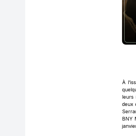
À l’i
quelq
leurs 
deux q
Serra
BNY M
janvie