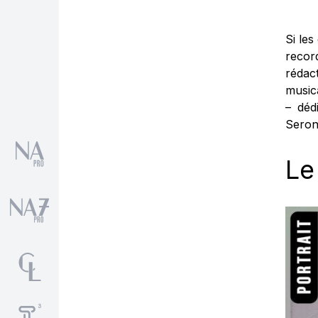
Si les
recor
rédact
music
– déd
Seron
Le