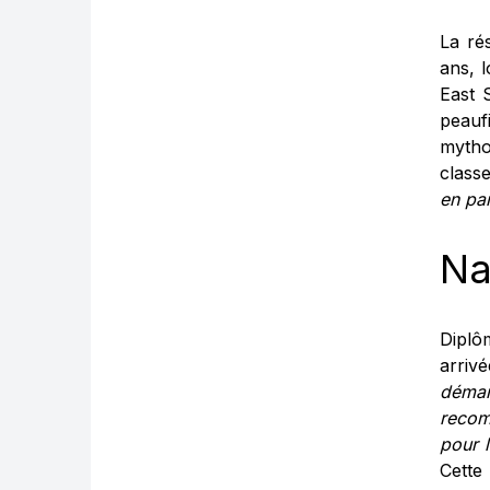
La ré
ans, l
East 
peauf
mytho
class
en par
Na
Diplô
arriv
démar
recom
pour l
Cette