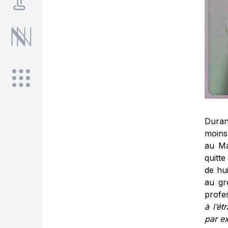
Duran
moins 
au Ma
quitt
de hu
au gr
profe
à l’ét
par ex