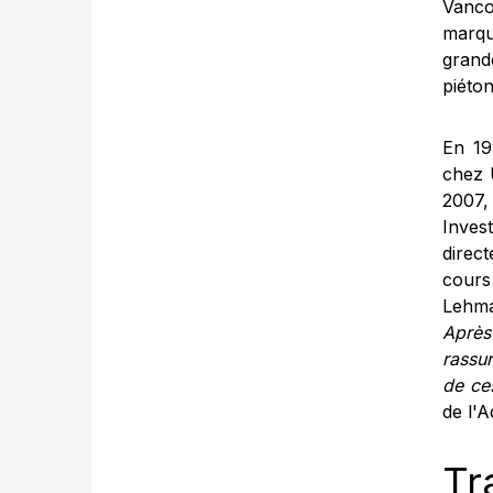
Vanco
marqu
grand
piéton
En 19
chez 
2007,
Inves
direc
cours 
Lehma
Après 
rassur
de ces
de l'A
Tr