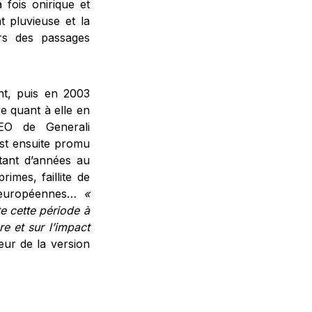
 fois onirique et
 pluvieuse et la
ors des passages
t, puis en 2003
 quant à elle en
CEO de Generali
st ensuite promu
tant d’années au
rimes, faillite de
s européennes…
«
te cette période à
re et sur l’impact
ur de la version