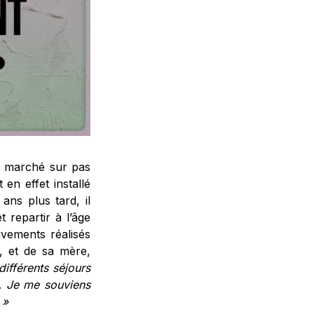
a marché sur pas
 en effet installé
ns plus tard, il
 repartir à l’âge
uvements réalisés
, et de sa mère,
ifférents séjours
s.
Je me souviens
 »