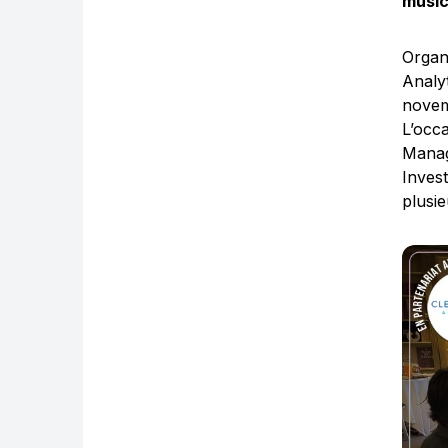
music
Organ
Analy
novem
L’oc
Manag
Inves
plusie