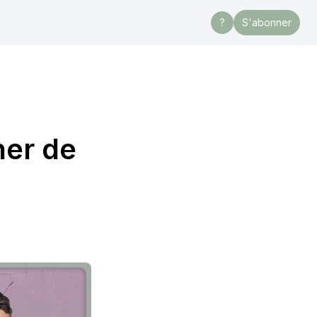
?
S'abonner
ner de