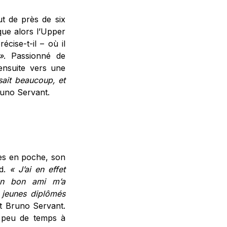
t de près de six
oque alors l’Upper
récise-t-il – où il
»
. Passionné de
ensuite vers une
sait beaucoup, et
runo Servant.
res en poche, son
rd.
« J’ai en effet
’un bon ami m’a
 jeunes diplômés
nt Bruno Servant.
 peu de temps à