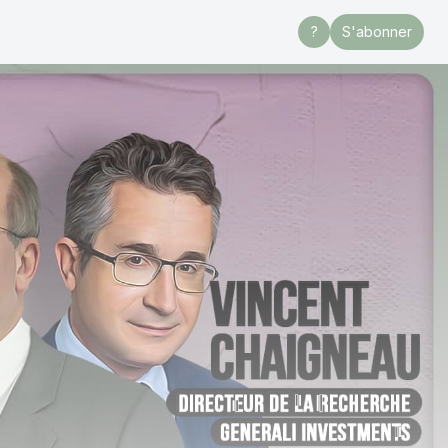
?
S'abonner