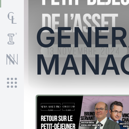
GENER
MANA