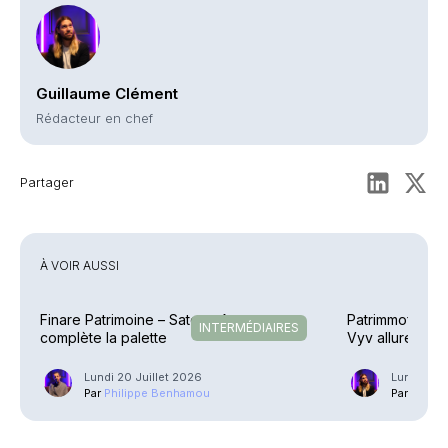
Guillaume Clément
Rédacteur en chef
Partager
À VOIR AUSSI
Finare Patrimoine – Sateco Assurance
Patrimmofi – Ac
INTERMÉDIAIRES
complète la palette
Vyv allure
Lundi 20 Juillet 2026
Lundi 13 J
Par
Philippe Benhamou
Par
Guilla