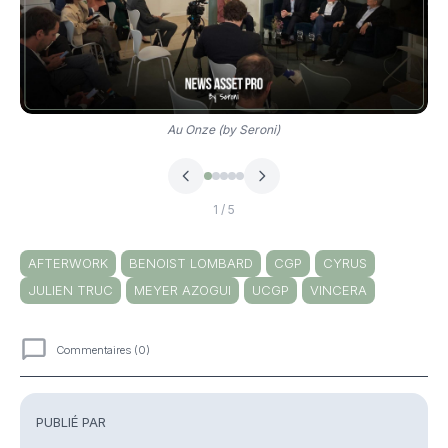
Au Onze (by Seroni)
1
/ 5
AFTERWORK
BENOIST LOMBARD
CGP
CYRUS
JULIEN TRUC
MEYER AZOGUI
UCGP
VINCERA
Commentaires (0)
Commentaires
PUBLIÉ PAR