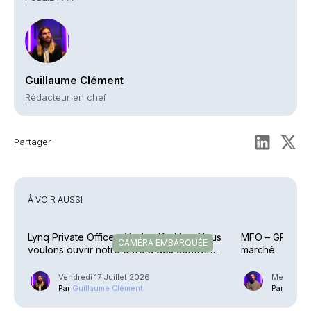
Guillaume Clément
Rédacteur en chef
Partager
À VOIR AUSSI
Lynq Private Office – Yacine Kadri : « Nous
MFO – GP Family
CAMÉRA EMBARQUÉE
voulons ouvrir notre offre à des confrères
marché
»
Vendredi 17 Juillet 2026
Mercredi 1
Par
Guillaume Clément
Par
Phili