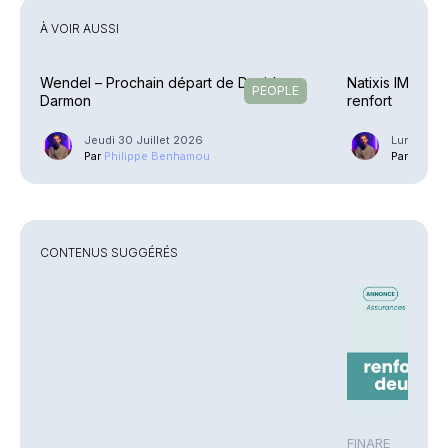
À VOIR AUSSI
Wendel – Prochain départ de David
Natixis IM – Ra
PEOPLE
Darmon
renfort
Jeudi 30 Juillet 2026
Lundi 27 J
Par
Philippe Benhamou
Par
Phili
CONTENUS SUGGÉRÉS
FINARE