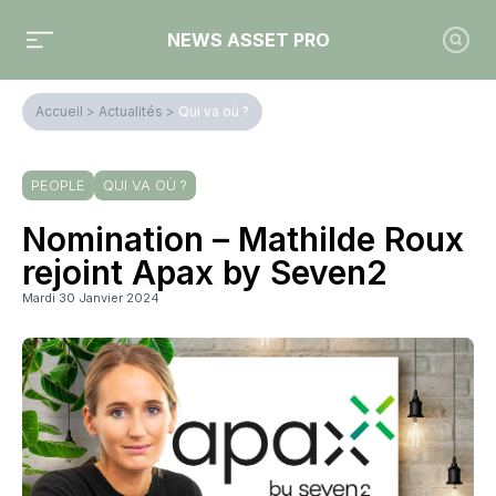
NEWS ASSET PRO
Accueil
>
Actualités
>
Qui va où ?
PEOPLE
QUI VA OÙ ?
Nomination – Mathilde Roux
rejoint Apax by Seven2
Mardi 30 Janvier 2024