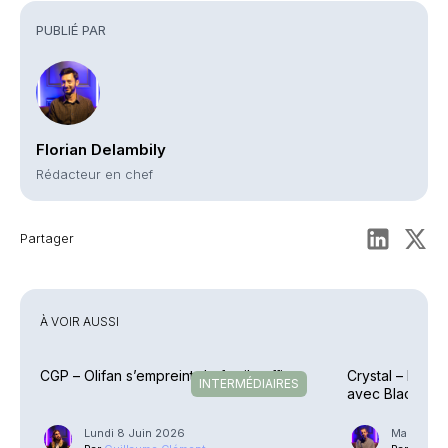
PUBLIÉ PAR
Florian Delambily
Rédacteur en chef
Partager
À VOIR AUSSI
CGP – Olifan s’empreint de family office
Crystal – Parte
INTERMÉDIAIRES
avec BlackRoc
Lundi 8 Juin 2026
Mardi 24 