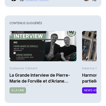
Par
Guillaume Clément
Par
Phili
CONTENUS SUGGÉRÉS
Guillaume Clément
Katerina Stergi
La Grande Interview de Pierre-
Harmonie Mu
Marie de Forville et d’Ariane
partielle du 
Darmon (Ivesta)
MTCAT
À LA UNE
NEWS ASSURA