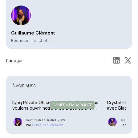
Guillaume Clément
Rédacteur en chef
Partager
À VOIR AUSSI
Lynq Private Office – Yacine Kadri : « Nous
Crystal – Parte
CAMÉRA EMBARQUÉE
voulons ouvrir notre offre à des confrères
avec BlackRoc
»
Vendredi 17 Juillet 2026
Mardi 24 
Par
Guillaume Clément
Par
Phili