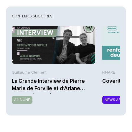
CONTENUS SUGGÉRÉS
Guillaume Clément
FINARE
La Grande Interview de Pierre-
Coverity re
Marie de Forville et d’Ariane
Darmon (Ivesta)
À LA UNE
NEWS ASSURA