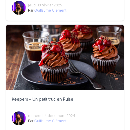
jeudi 13 février 2025
Par
Guillaume Clément
Keepers – Un petit truc en Pulse
mercredi 4 décembre 2024
Par
Guillaume Clément