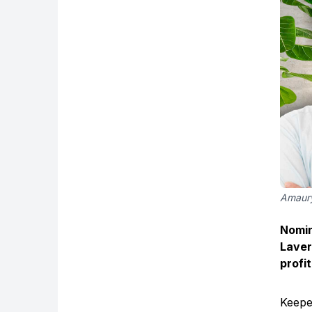
Amaury
Nomin
Laver
profi
Keepe