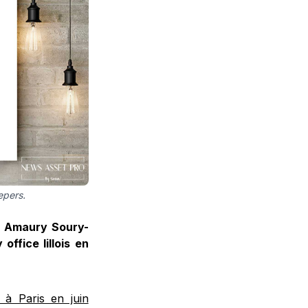
epers.
 à Amaury Soury-
office lillois en
 à Paris en juin