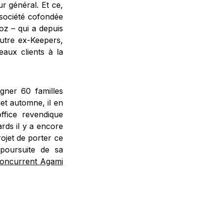
eur général. Et ce,
société cofondée
z – qui a depuis
autre ex-Keepers,
aux clients à la
gner 60 familles
et automne, il en
ffice revendique
ards il y a encore
rojet de porter ce
poursuite de sa
concurrent Agami