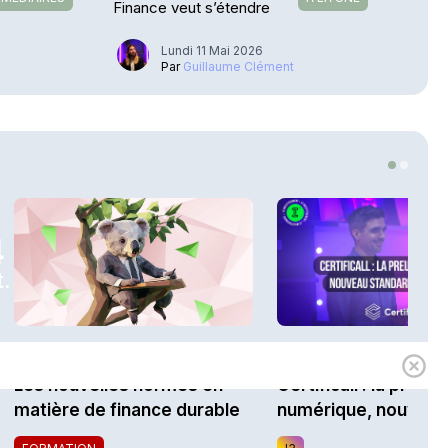
Finance veut s’étendre
Lundi 11 Mai 2026
Par
Guillaume Clément
4
.
1h00
Expert
i3 Assurances
Les nouvelles normes en
Certificall : la preuv
matière de finance durable
numérique, nouveau
standard du marché