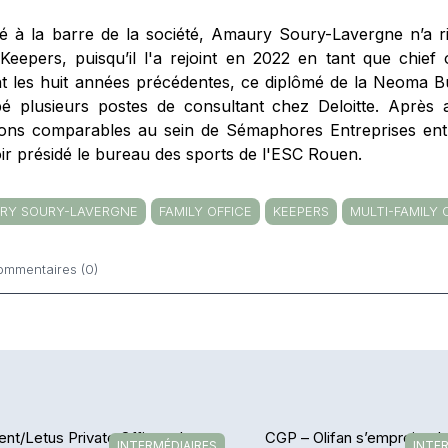
é à la barre de la société, Amaury Soury-Lavergne n’a r
Keepers, puisqu’il l'a rejoint en 2022 en tant que chief o
t les huit années précédentes, ce diplômé de la Neoma B
é plusieurs postes de consultant chez Deloitte. Après 
ions comparables au sein de Sémaphores Entreprises ent
oir présidé le bureau des sports de l'ESC Rouen.
RY SOURY-LAVERGNE
FAMILY OFFICE
KEEPERS
MULTI-FAMILY 
ommentaires (0)
ntaires
ent/Letus Private Office – Le
CGP – Olifan s’empreint de
INTERMÉDIAIRES
INTE