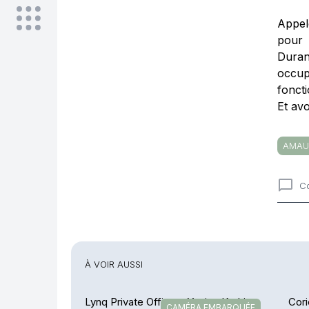
Appel
pour 
Duran
occup
fonct
Et av
AMAU
C
Comme
À VOIR AUSSI
Lynq Private Office – Yacine Kadri : «
Cori
CAMÉRA EMBARQUÉE