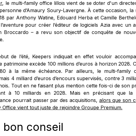
r
, le multi-family office lillois vient de se doter d'un direct
 personne d’Amaury Soury-Lavergne. À cette occasion, la 
18 par Anthony Watine, Edouard Herba et Camille Berthelo
 l’aventure pour créer l’éditeur de logiciels Azia avec un 
n Broccardo – a revu son objectif de conquête de nouve
e.
but de l’été, Keepers indiquait en effet vouloir accompa
le patrimoine excède 100 millions d’euros à horizon 2028. C
 80 à la même échéance. Par ailleurs, le multi-family o
ais 4 milliard d’euros d’encours supervisés, contre 3 milli
mois. Tout en ne faisant plus mention cette fois-ci de son p
nt à 10 milliards en 2028. Mais en précisant que la 
sance pourrait passer par des acquisitions,
alors que son 
 Office vient tout juste de rejoindre Groupe Premium.
 bon conseil