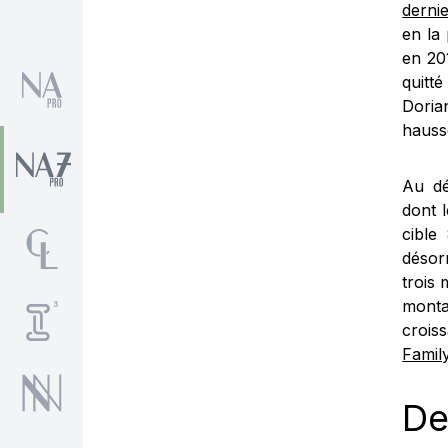
dernie
en la
en 20
quitté
Doria
hauss
Au dé
dont 
cible
désorm
trois 
monta
crois
Family
De