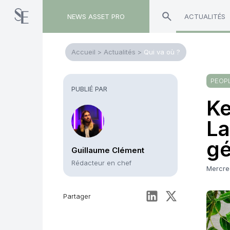
NEWS ASSET PRO
ACTUALITÉS
Accueil
>
Actualités
>
Qui va où ?
PEOP
PUBLIÉ PAR
Ke
La
gé
Guillaume Clément
Rédacteur en chef
Mercre
Partager