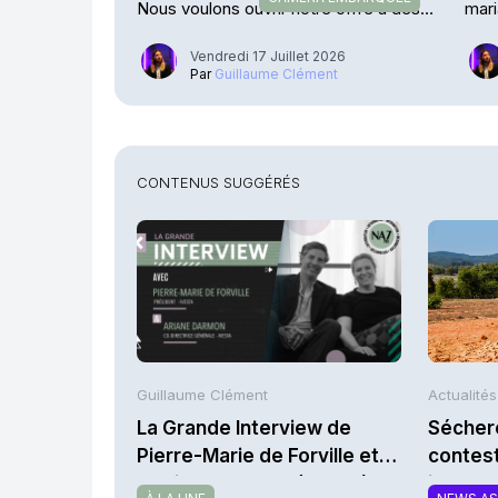
Nous voulons ouvrir notre offre à des
mari
confrères »
Vendredi 17 Juillet 2026
Par
Guillaume Clément
CONTENUS SUGGÉRÉS
Guillaume Clément
Actualité
La Grande Interview de
Séchere
Pierre-Marie de Forville et
contest
d’Ariane Darmon (Ivesta)
indemni