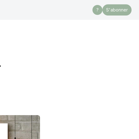
?
S'abonner
-