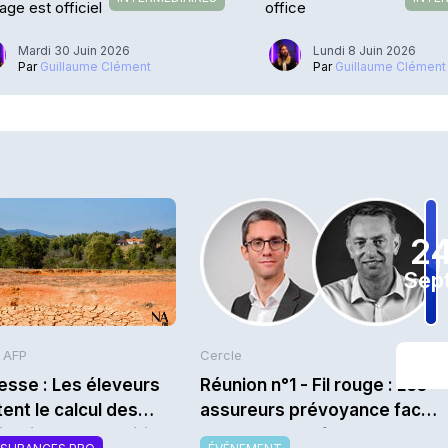
age est officiel
office
Mardi 30 Juin 2026
Lundi 8 Juin 2026
Par
Guillaume Clément
Par
Guillaume Clément
2
Sept
s AFP
Cercle
sse : Les éleveurs
Réunion n°1 - Fil rouge : Les
ent le calcul des
assureurs prévoyance face
sations des prairies
aux nouveaux facteurs de