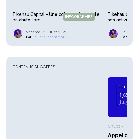
Tikehau Capital – Une collecte trimestrielle
Tikehau Capital
INFOGRAPHIES
en chute libre
son activité de 
Vendredi 31 Juillet 2026
Jeudi 28 
Par
Philippe Benhamou
Par
Phili
CONTENUS SUGGÉRÉS
Chubb -
Appel de co