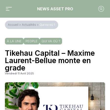
NEWS ASSET PRO
Accueil
>
Actualités
>
Qui va où ?
À LA UNE
PEOPLE
QUI VA OÙ ?
Tikehau Capital – Maxime
Laurent-Bellue monte en
grade
Vendredi 11 Avril 2025