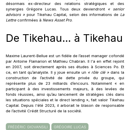
désormais ex-directeur des relations stratégiques et des
synergies Grégoire Lucas. Tous deux deviendront
« senior
advisors »
pour Tikehau Capital, selon des informations de
La
Lettre
confirmées à
News Asset Pro
.
De Tikehau… à Tikehau
Maxime Laurent-Bellue est un fidèle de l’asset manager cofondé
par Antoine Flamarion et Mathieu Chabran. Il l'a en effet rejoint
en 2007, soit directement après ses études à Sciences Po. Et
ce, en tant qu’analyste. Il y joue ensuite un
« rôle clé »
dans la
construction de l’activité de dette privée du groupe, qui
représente plus de 23 milliards d’encours. Notamment « en
participant à des investissements majeurs, à des levées de
fonds réussies, ainsi qu’au lancement de stratégies clés dans
les situations spéciales et le direct lending », fait valoir Tikehau
Capital. Depuis l'été 2023, il arborait le blason de responsable
de l’activité Crédit Structuré de la société.
FRÉDÉRIC GIOVANSILI
GRÉGOIRE LUCAS