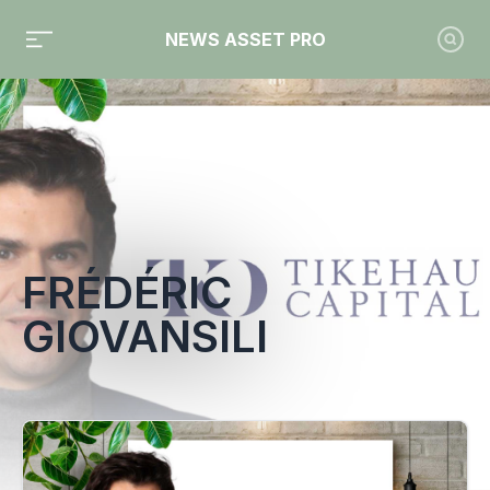
NEWS ASSET PRO
Toute l'actualité sur le tag "Frédéric Giovansili"
FRÉDÉRIC
GIOVANSILI