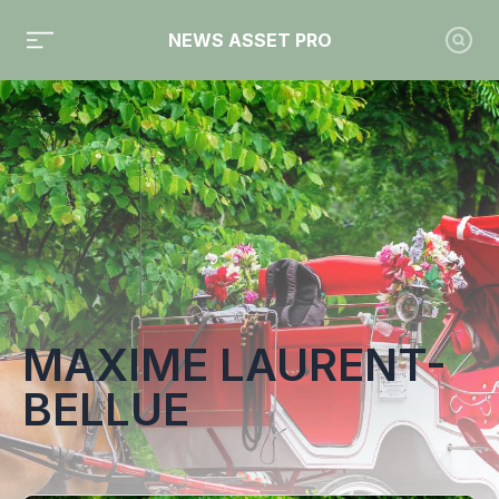
NEWS ASSET PRO
Toute l'actualité sur le tag "Maxime Laurent-Bellue"
MAXIME LAURENT-
BELLUE