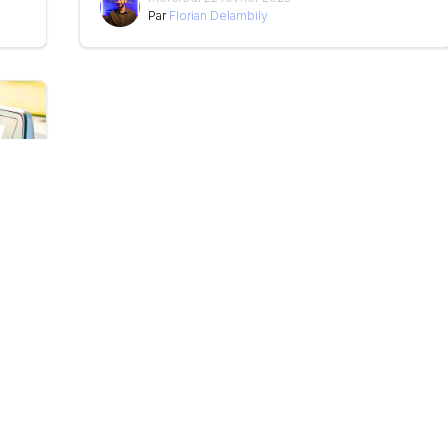
Par
Florian Delambily