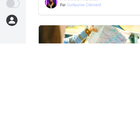
Par
Guillaume Clément
Mifid 2/Esma - Suivez le guide...lines
vendredi 30 septembre 2022
Par
Florian Delambily