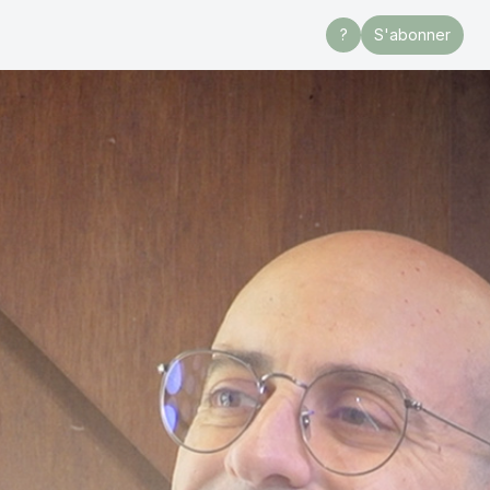
?
S'abonner