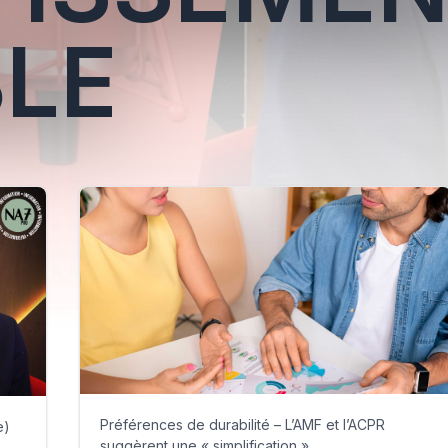
LE
Préférences de durabilité – L’AMF et l’ACPR
e)
suggèrent une « simplification »