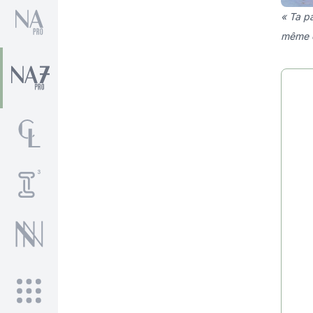
« Ta pa
même 