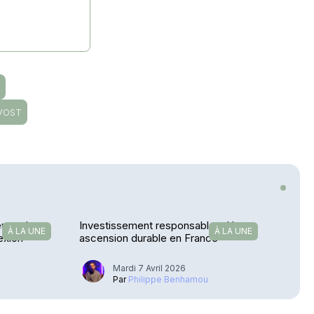
R
VOST
européen
Investissement responsable – Une
À LA UNE
À LA UNE
exion
ascension durable en France
Mardi 7 Avril 2026
u
Par
Philippe Benhamou