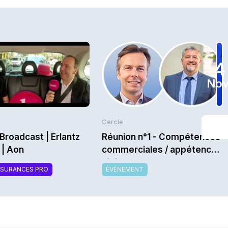
4
Nov
Cercle
Broadcast | Erlantz
Réunion n°1 - Compétences
 | Aon
commerciales / appétences
digitales : quels nouveaux
SSURANCES PRO
ÉVÉNEMENT
vendeurs recherchent
aujourd’hui les compagnies
pour leurs réseaux ? -
Saison 2026/2027