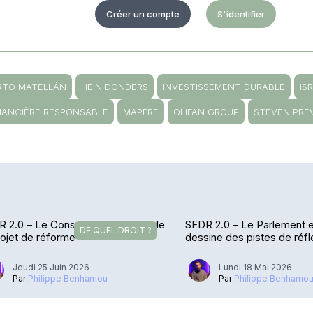
Créer un compte
S'identifier
RTO MATELLÁN
HEIN DONDERS
INVESTISSEMENT DURABLE
IS
INANCIÈRE RESPONSABLE
MAPFRE
OLIFAN GROUP
STEVEN PRE
 2.0 – Le Conseil de l’UE amende
SFDR 2.0 – Le Parlement 
DE QUEL DROIT ?
rojet de réforme
dessine des pistes de réfl
Jeudi 25 Juin 2026
Lundi 18 Mai 2026
Par
Philippe Benhamou
Par
Philippe Benhamo