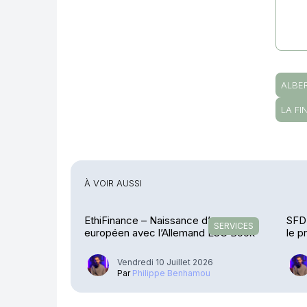
ALBE
LA F
À VOIR AUSSI
EthiFinance – Naissance d’un groupe
SFDR
SERVICES
européen avec l’Allemand ESG Book
le p
Vendredi 10 Juillet 2026
Par
Philippe Benhamou