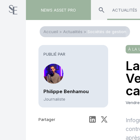
NEWS ASSET PRO
ACTUALITÉS
Accueil
>
Actualités
>
Sociétés de gestion
À LA 
PUBLIÉ PAR
La
Ve
ca
Philippe Benhamou
Journaliste
Vendre
Partager
Infog
contr
après