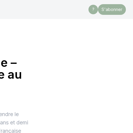
?
S'abonner
e –
e au
endre le
 ans et demi
française