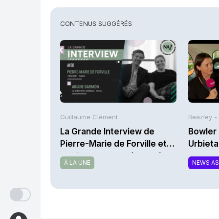
CONTENUS SUGGÉRÉS
Guillaume Clément
Beazley -
La Grande Interview de
Bowler 
Pierre-Marie de Forville et
Urbieta
d’Ariane Darmon (Ivesta)
À LA UNE
NEWS A