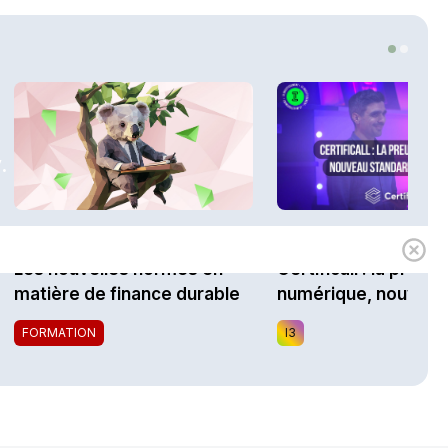
.
1h00
Expert
i3 Assurances
Les nouvelles normes en
Certificall : la preuv
matière de finance durable
numérique, nouveau
standard du marché
FORMATION
I3