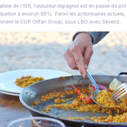
aliste de l’ISR, l’assureur espagnol est en passe de por
cipation à environ 95%. Parmi les actionnaires actuels, 
ment le CGP Olifan Group, sous LBO avec Seven2.