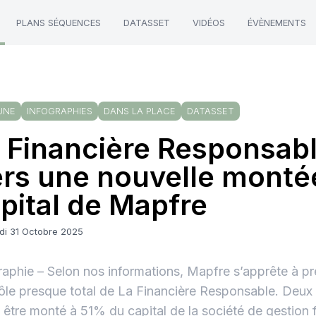
PLANS SÉQUENCES
DATASSET
VIDÉOS
ÉVÈNEMENTS
UNE
INFOGRAPHIES
DANS LA PLACE
DATASSET
 Financière Responsabl
rs une nouvelle monté
pital de Mapfre
di 31 Octobre 2025
raphie – Selon nos informations, Mapfre s’apprête à pr
ôle presque total de La Financière Responsable. Deux
 être monté à 51% du capital de la société de gestion 