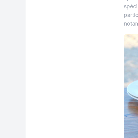
spéci
parti
notam