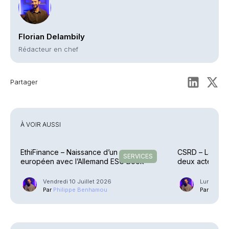
Florian Delambily
Rédacteur en chef
Partager
À VOIR AUSSI
EthiFinance – Naissance d’un groupe
CSRD – La Com
SERVICES
européen avec l’Allemand ESG Book
deux actes dé
Vendredi 10 Juillet 2026
Lundi 6 Ju
Par
Philippe Benhamou
Par
Phili