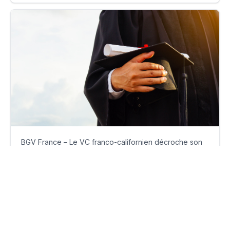
BGV France – Le VC franco-californien décroche son
agrément AMF
lundi 11 septembre 2023
Par
Guillaume Clément