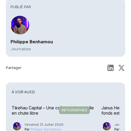
PUBLIÉ PAR
Philippe Benhamou
Journaliste
Partager
À VOIR AUSSI
Tikehau Capital – Une collecte trimestrielle
Janus Henderso
INFOGRAPHIES
en chute libre
fonds est effect
Vendredi 31 Juillet 2026
Jeudi 2 Ju
Par
Philippe Benhamou
Par
Phili