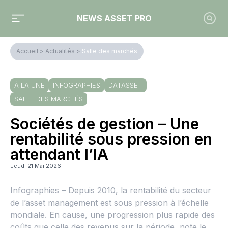
NEWS ASSET PRO
Accueil
>
Actualités
>
Salle des marchés
À LA UNE
INFOGRAPHIES
DATASSET
SALLE DES MARCHÉS
Sociétés de gestion – Une
rentabilité sous pression en
attendant l’IA
Jeudi 21 Mai 2026
Infographies – Depuis 2010, la rentabilité du secteur
de l’asset management est sous pression à l’échelle
mondiale. En cause, une progression plus rapide des
coûts que celle des revenus sur la période, note le