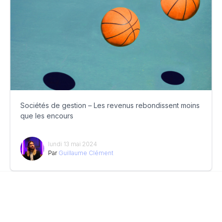
Sociétés de gestion – Les revenus rebondissent moins
que les encours
lundi 13 mai 2024
Par
Guillaume Clément
© 2026
News Asset Pro™
LinkedIn
Qui sommes-nous ?
CGV
CGU
Mentions légales
Politique de confidentialité