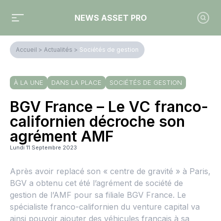
NEWS ASSET PRO
Accueil
>
Actualités
>
Sociétés de gestion
À LA UNE
DANS LA PLACE
SOCIÉTÉS DE GESTION
BGV France – Le VC franco-
californien décroche son
agrément AMF
Lundi 11 Septembre 2023
Après avoir replacé son « centre de gravité » à Paris,
BGV a obtenu cet été l’agrément de société de
gestion de l’AMF pour sa filiale BGV France. Le
spécialiste franco-californien du venture capital va
ainsi pouvoir ajouter des véhicules français à sa