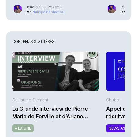
Jeudi 23 Juillet 2026
Jeudi 23 J
Par
Philippe Benhamou
Par
Phili
CONTENUS SUGGÉRÉS
Guillaume Clément
Chubb -
La Grande Interview de Pierre-
Appel de co
Marie de Forville et d’Ariane
résultats d
Darmon (Ivesta)
2026 de Chu
À LA UNE
NEWS ASSURA