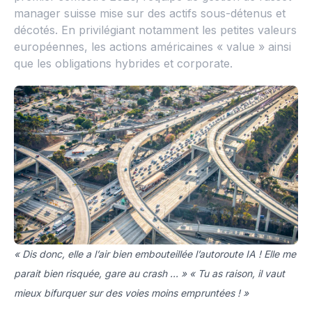
manager suisse mise sur des actifs sous-détenus et
décotés. En privilégiant notamment les petites valeurs
européennes, les actions américaines « value » ainsi
que les obligations hybrides et corporate.
« Dis donc, elle a l’air bien embouteillée l’autoroute IA ! Elle me
parait bien risquée, gare au crash ... » « Tu as raison, il vaut
mieux bifurquer sur des voies moins empruntées ! »