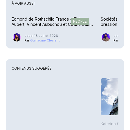
À VOIR AUSSI
Edmond de Rothschild France – Thierry
Sociétés de ges
PEOPLE
Aubert, Vincent Aubuchou et Cédric Galli
pression en att
promus
Jeudi 16 Juillet 2026
Jeudi 21 
Par
Guillaume Clément
Par
Phili
CONTENUS SUGGÉRÉS
Katerina Stergi