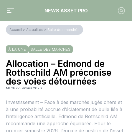
NEWS ASSET PRO
Accueil
>
Actualités
>
Salle des marchés
À LA UNE
SALLE DES MARCHÉS
Allocation – Edmond de
Rothschild AM préconise
des voies détournées
Mardi 27 Janvier 2026
Investissement – Face à des marchés jugés chers et
à une probabilité accrue d’éclatement de bulle liée à
l’intelligence artificielle, Edmond de Rothschild AM
recommande une approche équilibrée. Pour le
premier semestre 2026, l’équipe de gestion de l’asset