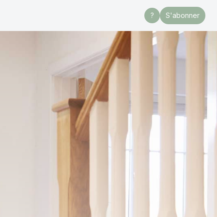
?
S'abonner