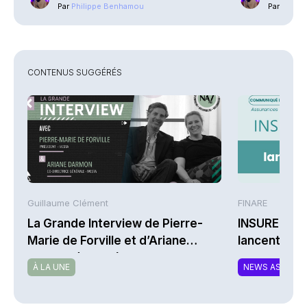
Par
Philippe Benhamou
Par
Phili
CONTENUS SUGGÉRÉS
Guillaume Clément
FINARE
La Grande Interview de Pierre-
INSUREM et
Marie de Forville et d’Ariane
lancent CO
Darmon (Ivesta)
nouvelle off
À LA UNE
NEWS ASSURA
complément
responsable