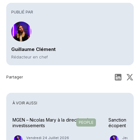
PUBLIÉ PAR
Guillaume Clément
Rédacteur en chef
Partager
À VOIR AUSSI
MGEN – Nicolas Mary à la direction des
Sanction – Un C
PEOPLE
investissements
écopent d’une
Vendredi 24 Juillet 2026
Jeudi 23 J