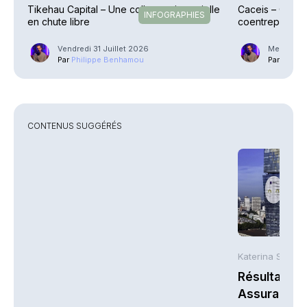
Tikehau Capital – Une collecte trimestrielle
Caceis – Cessi
INFOGRAPHIES
en chute libre
coentreprise la
Street
Vendredi 31 Juillet 2026
Mercredi 2
Par
Philippe Benhamou
Par
Phili
CONTENUS SUGGÉRÉS
Katerina Stergi
Résultats S
Assurances