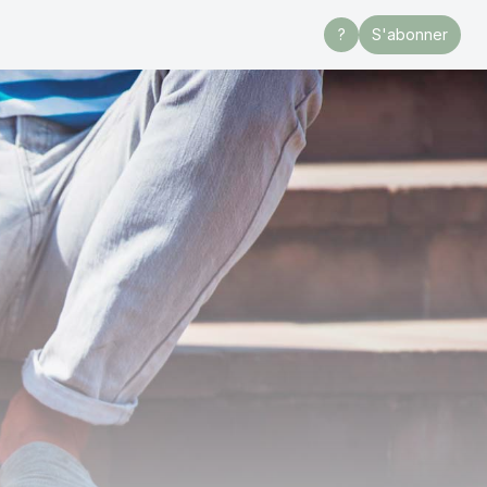
?
S'abonner