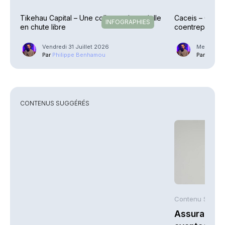
Tikehau Capital – Une collecte trimestrielle
Caceis – Cessi
INFOGRAPHIES
en chute libre
coentreprise la
Street
Vendredi 31 Juillet 2026
Mercredi 2
Par
Philippe Benhamou
Par
Phili
CONTENUS SUGGÉRÉS
Contenu Suggé
Assurance-v