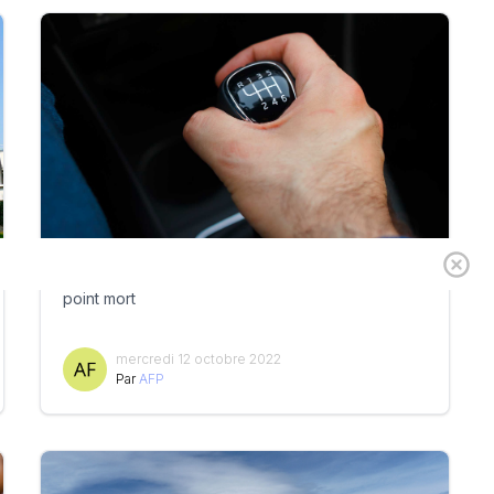
Crédit Mutuel Arkéa/CNCM - Les négociations au
point mort
mercredi 12 octobre 2022
Par
AFP