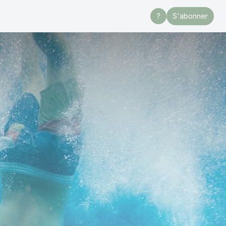
?
S'abonner