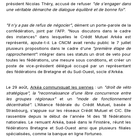
président Nicolas Théry, accusé de refuser
"de s'engager dans
une véritable démarche de dialogue équilibré et de bonne foi"
.
"Il n'y a pas de refus de négocier"
, dément un porte-parole de la
confédération, joint par l'AFP. "Nous discutons dans le cadre
des instances" dans lesquelles le Crédit Mutuel Arkéa est
représenté, ajoute-t-il. La CNCM avait rendu public le 7 juillet
plusieurs propositions dans le cadre d'une
"première étape de
rapprochement"
: intégrer dans ses statuts un droit de veto pour
toutes les fédérations, une mesure sous conditions, et créer un
poste de vice-président délégué occupé par un représentant
des fédérations de Bretagne et du Sud-Ouest, socle d'Arkéa.
Le 29 août,
Arkéa communiquait les siennes
: un
"droit de véto
stratégique", la "reconnaissance d'une libre concurrence entre
les groupes régionaux"
et un
"mode de fonctionnement
décentralisé"
. L'Alliance fédérale du Crédit Mutuel, basée à
Strasbourg, s'appuie sur les réseaux Crédit Mutuel et CIC. Elle
rassemble depuis le début de l'année 14 des 18 fédérations
nationales. Le remuant Arkéa, basé dans le Finistère, réunit les
fédérations Bretagne et Sud-Ouest ainsi que plusieurs filiales
spécialisées, comme la banque en ligne Fortuneo.