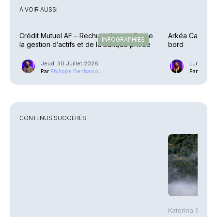
À VOIR AUSSI
Crédit Mutuel AF – Rechute des profits de
Arkéa Capital –
INFOGRAPHIES
la gestion d’actifs et de la banque privée
bord
Jeudi 30 Juillet 2026
Lundi 4 M
Par
Philippe Benhamou
Par
Guilla
CONTENUS SUGGÉRÉS
Katerina Stergi