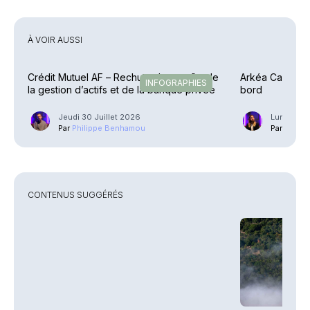
À VOIR AUSSI
Crédit Mutuel AF – Rechute des profits de
Arkéa Capital –
INFOGRAPHIES
la gestion d’actifs et de la banque privée
bord
Jeudi 30 Juillet 2026
Lundi 4 M
Par
Philippe Benhamou
Par
Guilla
CONTENUS SUGGÉRÉS