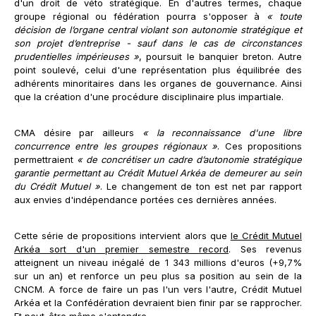
d'un droit de véto stratégique. En d'autres termes, chaque
groupe régional ou fédération pourra s'opposer à
« toute
décision de l’organe central violant son autonomie stratégique et
son projet d’entreprise - sauf dans le cas de circonstances
prudentielles impérieuses »
, poursuit le banquier breton. Autre
point soulevé, celui d'une représentation plus équilibrée des
adhérents minoritaires dans les organes de gouvernance. Ainsi
que la création d'une procédure disciplinaire plus impartiale.
CMA désire par ailleurs
« la reconnaissance d'une libre
concurrence entre les groupes régionaux »
. Ces propositions
permettraient
« de concrétiser un cadre d’autonomie stratégique
garantie permettant au Crédit Mutuel Arkéa de demeurer au sein
du Crédit Mutuel »
. Le changement de ton est net par rapport
aux envies d'indépendance portées ces dernières années.
Cette série de propositions intervient alors que
le Crédit Mutuel
Arkéa sort d'un premier semestre record
. Ses revenus
atteignent un niveau inégalé de 1 343 millions d'euros (+9,7%
sur un an) et renforce un peu plus sa position au sein de la
CNCM. A force de faire un pas l'un vers l'autre, Crédit Mutuel
Arkéa et la Confédération devraient bien finir par se rapprocher.
Et peut-être même s'entendre.