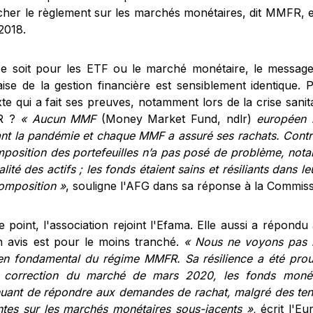
cher le règlement sur les marchés monétaires, dit MMFR, 
 2018.
e soit pour les ETF ou le marché monétaire, le message 
aise de la gestion financière est sensiblement identique. 
te qui a fait ses preuves, notamment lors de la crise sanit
R ?
« Aucun MMF
(Money Market Fund, ndlr)
européen n
nt la pandémie et chaque MMF a assuré ses rachats. Contr
mposition des portefeuilles n’a pas posé de problème, no
lité des actifs ; les fonds étaient sains et résiliants dans le
composition »
, souligne l'AFG dans sa réponse à la Commis
 point, l'association rejoint l'Efama. Elle aussi a répondu
n avis est pour le moins tranché.
« Nous ne voyons pas l
n fondamental du régime MMFR. Sa résilience a été prou
 correction du marché de mars 2020, les fonds monét
nuant de répondre aux demandes de rachat, malgré des tens
ntes sur les marchés monétaires sous-jacents »,
écrit l'E