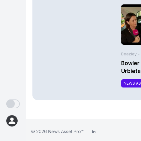
Beazley -
Bowler 
Urbieta
NEWS A
© 2026
News Asset Pro™
LinkedIn