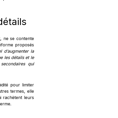
étails
t
, ne se contente
réforme proposés
el d’augmenter la
 les détails et le
 secondaires qui
dité pour limiter
tres termes, elle
ui rachètent leurs
terme.