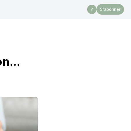
?
S'abonner
n...