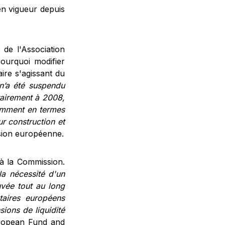
en vigueur depuis
de l'Association
Pourquoi modifier
aire s'agissant du
’a été suspendu
airement à 2008,
tamment en termes
ur construction et
sion européenne.
 à la Commission.
a nécessité d'un
vée tout au long
aires européens
ions de liquidité
uropean Fund and