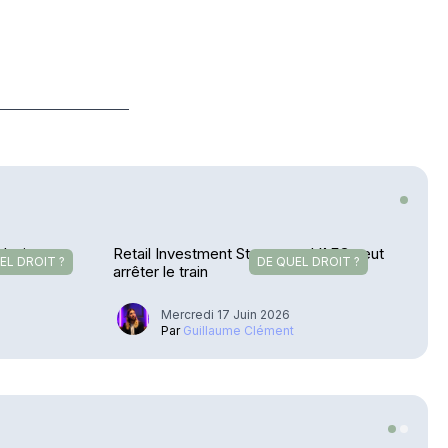
plusieurs
Retail Investment Strategy – L’AFG veut
EL DROIT ?
DE QUEL DROIT ?
arrêter le train
Mercredi 17 Juin 2026
u
Par
Guillaume Clément