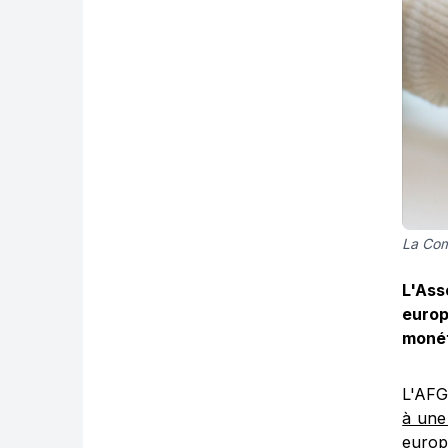
La Com
L'Ass
europ
monét
L'AFG
à une
europ