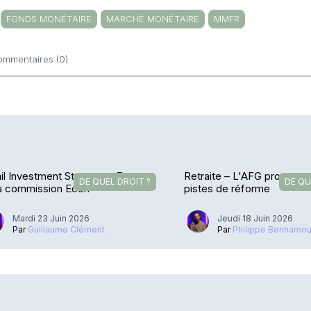
FONDS MONÉTAIRE
MARCHÉ MONÉTAIRE
MMFR
ommentaires (0)
ntaires
il Investment Strategy – Feu vert
Retraite – L'AFG propose 
DE QUEL DROIT ?
DE QU
la commission Econ
pistes de réforme
Mardi 23 Juin 2026
Jeudi 18 Juin 2026
Par
Guillaume Clément
Par
Philippe Benhamo