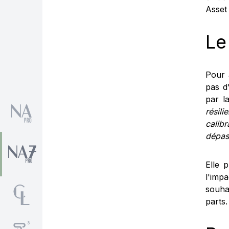
Asset
Le
Pour 
pas d
par l
résili
calib
dépass
Elle 
l'imp
souhai
parts.