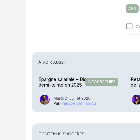
AFG
C
Comme
À VOIR AUSSI
Épargne salariale – Distribution en
Reta
INFOGRAPHIES
demi-teinte en 2025
de 
Mardi 21 Juillet 2026
Par
Philippe Benhamou
CONTENUS SUGGÉRÉS