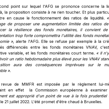
cond point sur lequel l'AFG se prononce concerne la liqu
à, la proposition consiste à ne rien toucher. Et plus parti
tre en cause le fonctionnement des ratios de liquidité.
«
age de proposer une augmentation limitée des ratios de l
rcer la résilience des fonds monétaires, il convient de
ntation trop forte compromettra l'utilité des fonds monétai
nomie »
, alerte l'AFG. Elle se refuse par exemple à la cré
dités différenciés entre les fonds monétaires VNAV, c'es
ative variable, et les fonds monétaires court terme.
« Il n
évoir un ratio hebdomadaire plus élevé pour les VNAV stand
osition aura des conséquences imprévues sur le m
ble »
.
 revue de MMFR est imposée par le règlement lui-m
raint en effet la Commission européenne à examine
ment est approprié d'un point de vue à la fois prudentie
le 21 juillet 2022. L'été promet d'être chaud à Bruxelles.