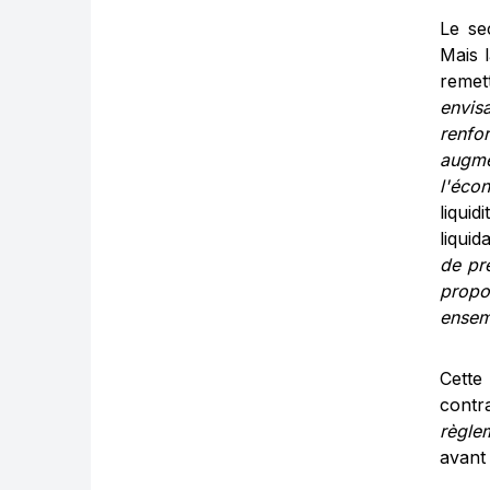
Le se
Mais l
remet
envis
renfo
augme
l'éco
liqui
liquid
de pr
prop
ensem
Cette
cont
règle
avant 