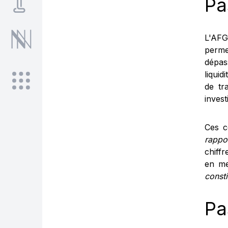
Pa
L'AFG
perme
dépas
liquid
de tr
invest
Ces c
rappo
chiff
en me
consti
Pa