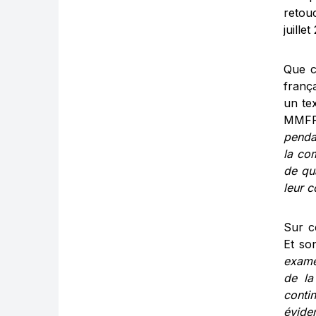
retou
juillet
Que c
franç
un tex
MMF
penda
la co
de qua
leur 
Sur ce
Et so
exame
de la
conti
évide