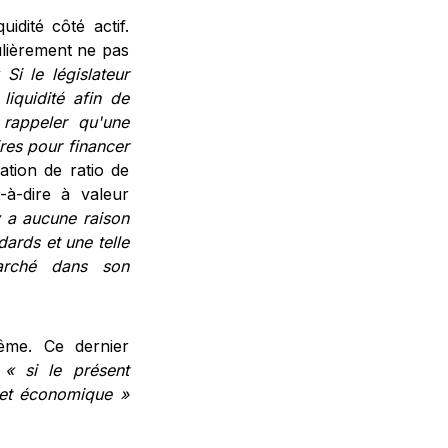
idité côté actif.
culièrement ne pas
 Si le législateur
iquidité afin de
 rappeler qu'une
res pour financer
ation de ratio de
t-à-dire à valeur
'y a aucune raison
ards et une telle
arché dans son
ême. Ce dernier
r
« si le présent
l et économique »