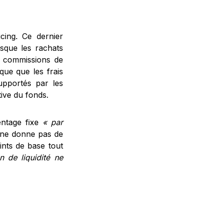
cing. Ce dernier
rsque les rachats
es commissions de
ique que les frais
upportés par les
tive du fonds.
entage fixe
« par
 ne donne pas de
ints de base tout
n de liquidité ne