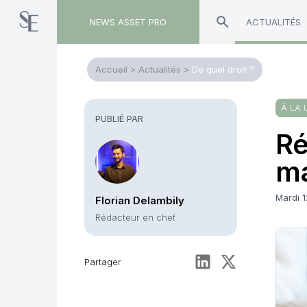
NEWS ASSET PRO
ACTUALITÉS
Accueil
>
Actualités
>
De quel droit ?
À LA 
PUBLIÉ PAR
Ré
ma
Mardi 1
Florian Delambily
Rédacteur en chef
Partager