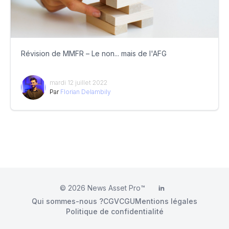
Révision de MMFR – Le non... mais de l'AFG
mardi 12 juillet 2022
Par
Florian Delambily
© 2026
News Asset Pro™
LinkedIn
Qui sommes-nous ?
CGV
CGU
Mentions légales
Politique de confidentialité