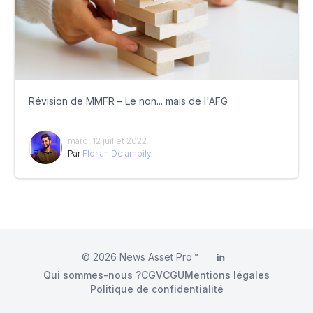
Révision de MMFR – Le non... mais de l'AFG
mardi 12 juillet 2022
Par
Florian Delambily
© 2026
News Asset Pro™
LinkedIn
Qui sommes-nous ?
CGV
CGU
Mentions légales
Politique de confidentialité