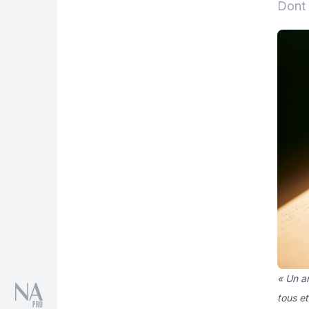
Dont 
« Un a
tous et