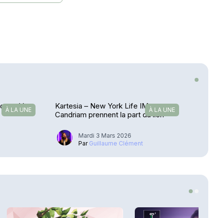
roupe Vyv
Kartesia – New York Life IM et
À LA UNE
À LA UNE
Candriam prennent la part du lion
Mardi 3 Mars 2026
u
Par
Guillaume Clément