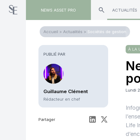
NEWS ASSET PRO
ACTUALITÉS
Accueil
>
Actualités
>
Sociétés de gestion
À LA 
PUBLIÉ PAR
Ne
po
Lundi 
Guillaume Clément
Rédacteur en chef
Infog
l’ens
Partager
Life 
d’enc