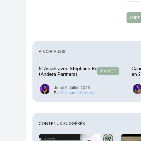
ANDE
À VOIR AUSSI
5’ Asset avec Stéphane Bergez
Cand
5' ASSET
(Andera Partners)
en 
Jeudi 9 Juillet 2026
Par
Guillaume Clément
CONTENUS SUGGÉRÉS