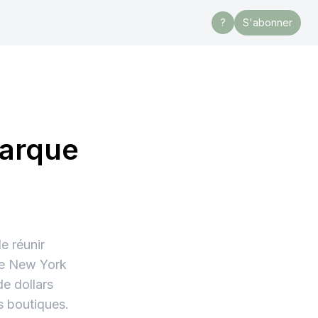
?
S'abonner
marque
e réunir
que New York
e dollars
s boutiques.