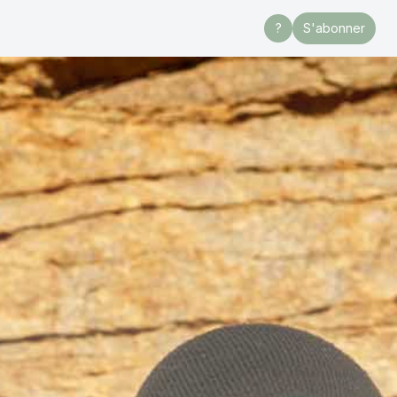
?
S'abonner