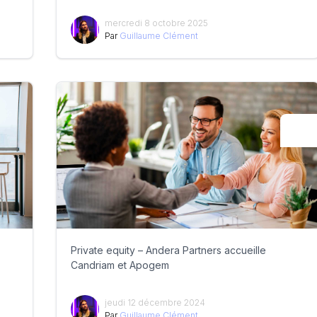
mercredi 8 octobre 2025
Par
Guillaume Clément
Private equity – Andera Partners accueille
Candriam et Apogem
jeudi 12 décembre 2024
Par
Guillaume Clément